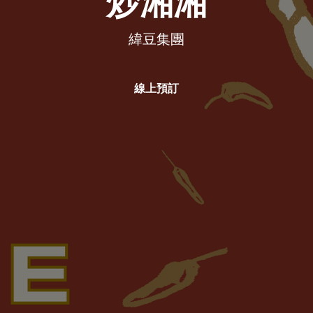
炒湘湘
緯豆集團
線上預訂